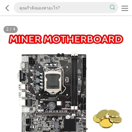
2
/
4