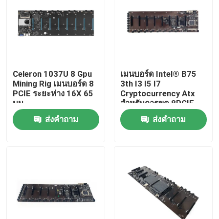
ทัวร์โรงงาน
ควบคุมคุณภาพ
Celeron 1037U 8 Gpu
เมนบอร์ด Intel® B75
Mining Rig เมนบอร์ด 8
3th I3 I5 I7
ติดต่อเรา
PCIE ระยะห่าง 16X 65
Cryptocurrency Atx
มม.
สำหรับการขุด 8PCIE
16X พร้อมช่องเว้นระยะ
ส่งคำถาม
ส่งคำถาม
ขออ้าง
ห่าง 65 มม.
มินิพีซีอุตสาหกรรม
PC แผงอุตสาหกรรม
แท็บเล็ตพีซีที่ทนทาน