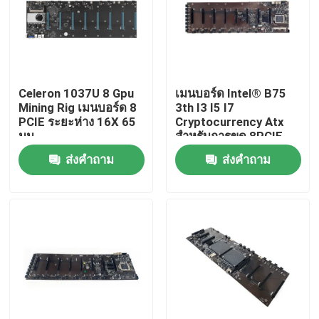
ทัวร์โรงงาน
ควบคุมคุณภาพ
Celeron 1037U 8 Gpu
เมนบอร์ด Intel® B75
Mining Rig เมนบอร์ด 8
3th I3 I5 I7
PCIE ระยะห่าง 16X 65
Cryptocurrency Atx
ติดต่อเรา
มม.
สำหรับการขุด 8PCIE
16X พร้อมช่องเว้นระยะ
ส่งคำถาม
ส่งคำถาม
ห่าง 65 มม.
ขออ้าง
มินิพีซีอุตสาหกรรม
PC แผงอุตสาหกรรม
แท็บเล็ตพีซีที่ทนทาน