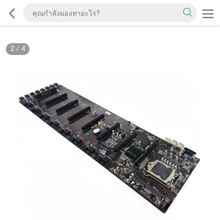
2
/
4