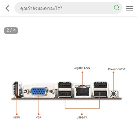
2
/
4