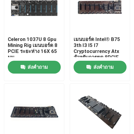
ทัวร์โรงงาน
ควบคุมคุณภาพ
Celeron 1037U 8 Gpu
เมนบอร์ด Intel® B75
Mining Rig เมนบอร์ด 8
3th I3 I5 I7
PCIE ระยะห่าง 16X 65
Cryptocurrency Atx
ติดต่อเรา
มม.
สำหรับการขุด 8PCIE
16X พร้อมช่องเว้นระยะ
ส่งคำถาม
ส่งคำถาม
ห่าง 65 มม.
ขออ้าง
มินิพีซีอุตสาหกรรม
PC แผงอุตสาหกรรม
แท็บเล็ตพีซีที่ทนทาน