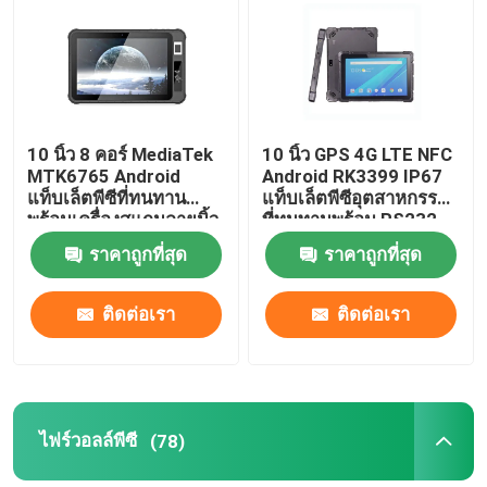
ทัวร์โรงงาน
ควบคุมคุณภาพ
10 นิ้ว 8 คอร์ MediaTek
10 นิ้ว GPS 4G LTE NFC
MTK6765 Android
Android RK3399 IP67
แท็บเล็ตพีซีที่ทนทาน
แท็บเล็ตพีซีอุตสาหกรรม
ติดต่อเรา
พร้อมเครื่องสแกนลายนิ้ว
ที่ทนทานพร้อม RS232
มือ NFC
COM
ราคาถูกที่สุด
ราคาถูกที่สุด
ขออ้าง
ติดต่อเรา
ติดต่อเรา
มินิพีซีอุตสาหกรรม
PC แผงอุตสาหกรรม
ไฟร์วอลล์พีซี
(78)
แท็บเล็ตพีซีที่ทนทาน