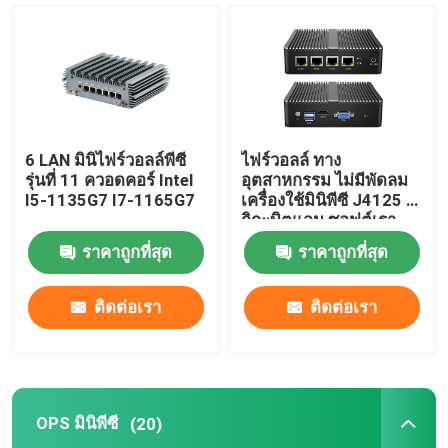
ไฟร์วอลล์พีซี
OPS มินิพีซี
6 LAN มินิไฟร์วอลล์พีซี
ไฟร์วอลล์ ทาง
มินิพีซีแบบ dual lan
รุ่นที่ 11 ควอดคอร์ Intel
อุตสาหกรรม ไม่มีพัดลม
I5-1135G7 I7-1165G7
เครื่องใช้มินิพีซี J4125 4
กิกะบิตแลน ซอฟต์เรา
เตอร์ รองรับ PFsense
แท็บเล็ตพีซีอุตสาหกรรม
ราคาถูกที่สุด
ราคาถูกที่สุด
พีซีสำหรับการขุด Crypto
ติดต่อเรา
ติดต่อเรา
เมนบอร์ด Mini ITX
OPS มินิพีซี
(20)
เมนบอร์ด 3.5 และ 4 นิ้ว