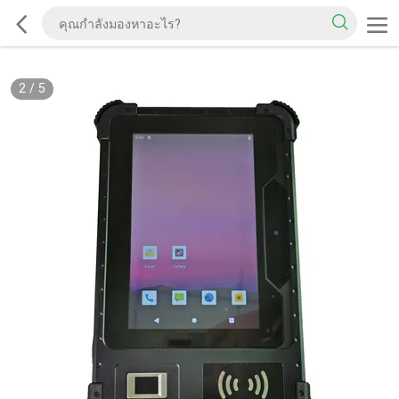
2
/
5