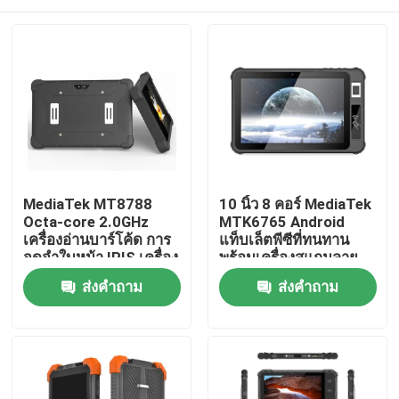
MediaTek MT8788
10 นิ้ว 8 คอร์ MediaTek
Octa-core 2.0GHz
MTK6765 Android
เครื่องอ่านบาร์โค้ด การ
แท็บเล็ตพีซีที่ทนทาน
จดจำใบหน้า IRIS เครื่อง
พร้อมเครื่องสแกนลาย
อ่านลายนิ้วมือ UHF
นิ้วมือ NFC
บ้าน
ส่งคำถาม
ส่งคำถาม
RFID แท็บเล็ตพีซี
คอมพิวเตอร์แบบทนทาน
ผลิตภัณฑ์
เกี่ยวกับเรา