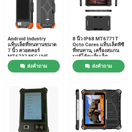
ทัวร์โรงงาน
ควบคุมคุณภาพ
Android Industry
8 นิ้ว IP68 MT6771T
แท็บเล็ตที่ทนทานขนาด
Octo Cores แท็บเล็ตพีซี
7 นิ้ว ควอดคอร์
ที่ทนทาน, เครื่องสแกน
ติดต่อเรา
MT6737 NFC UHF
บาร์โค้ดแท็บเล็ต
RFID
Android รองรับ NFC
ส่งคำถาม
ส่งคำถาม
ขออ้าง
มินิพีซีอุตสาหกรรม
PC แผงอุตสาหกรรม
แท็บเล็ตพีซีที่ทนทาน