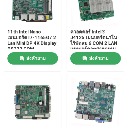
ทัวร์โรงงาน
11th Intel Nano
ควอดคอร์ Intel®
ควบคุมคุณภาพ
เมนบอร์ด I7-1165G7 2
J4125 เมนบอร์ดนาโน
Lan Mini DP 4K Display
ไร้พัดลม 6 COM 2 LAN
RS232 COM
เมนบอร์ดอุตสาหกรรม
ติดต่อเรา
ส่งคำถาม
ส่งคำถาม
ขออ้าง
มินิพีซีอุตสาหกรรม
PC แผงอุตสาหกรรม
แท็บเล็ตพีซีที่ทนทาน