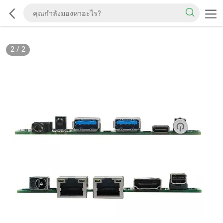
2
/
2