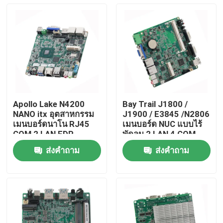
Apollo Lake N4200
Bay Trail J1800 /
NANO itx อุตสาหกรรม
J1900 / E3845 /N2806
เมนบอร์ดนาโน RJ45
เมนบอร์ด NUC แบบไร้
COM 2 LAN EDP
พัดลม 2 LAN 4 COM
display
เมนบอร์ด NUC
ส่งคำถาม
ส่งคำถาม
อุตสาหกรรม
บ้าน
ผลิตภัณฑ์
เกี่ยวกับเรา