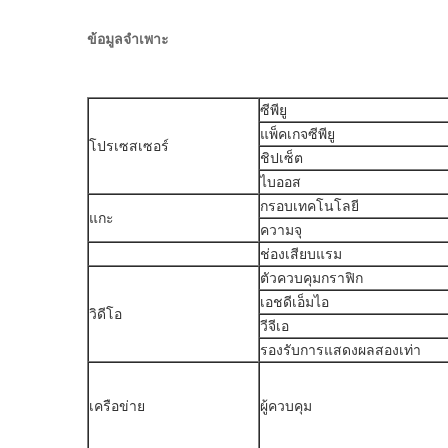
ข้อมูลจำเพาะ
ซีพียู
แพ็คเกจซีพียู
โปรเซสเซอร์
ชิปเซ็ต
ไบออส
กรอบเทคโนโลยี
แกะ
ความจุ
ช่องเสียบแรม
ตัวควบคุมกราฟิก
เอชดีเอ็มไอ
วิดีโอ
วีจีเอ
รองรับการแสดงผลสองเท่า
เครือข่าย
ผู้ควบคุม