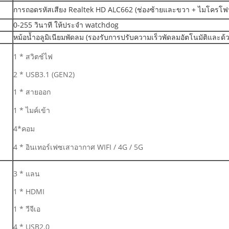
การถอดรหัสเสียง Realtek HD ALC662 (ช่องซ้ายและขวา + ไมโครโฟ
0-255 วินาที ให้ประจำ watchdog
หม้อน้ำอลูมิเนียมพัดลม (รองรับการปรับความเร็วพัดลมอัตโนมัติและด้
1 * สวิตช์ไฟ
2 * USB3.1 (GEN2)
1 * สายออก
1 * ไมค์เข้า
4*คอม
4 * อินเทอร์เฟซเสาอากาศ WIFI / 4G / 5G
3 * แลน
1 * HDMI
1 * วีจีเอ
4 * USB2.0