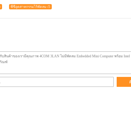
ม
พีซีอุตสาหกรรมไร้พัดลม i5
ต