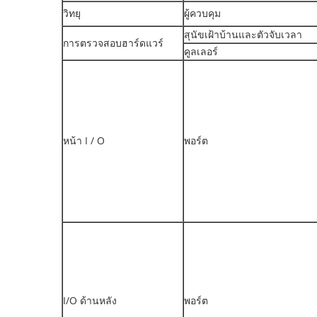
วิทยุ
ผู้ควบคุม
สุนัขเฝ้าบ้านและตัวจับเวลา
การตรวจสอบฮาร์ดแวร์
คูลเลอร์
หน้า I / O
พอร์ต
I/O ด้านหลัง
พอร์ต