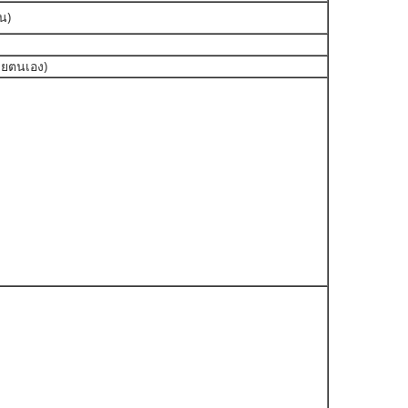
น)
วยตนเอง)