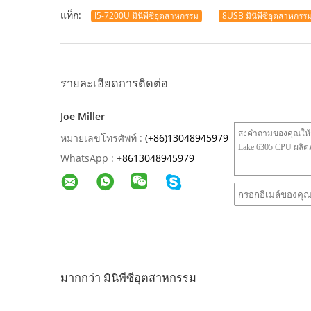
แท็ก:
I5-7200U มินิพีซีอุตสาหกรรม
8USB มินิพีซีอุตสาหกรร
รายละเอียดการติดต่อ
Joe Miller
หมายเลขโทรศัพท์ :
(+86)13048945979
WhatsApp :
+
8613048945979
มากกว่า มินิพีซีอุตสาหกรรม