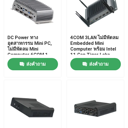
ทัวร์โรงงาน
ควบคุมคุณภาพ
DC Power ทาง
4COM 3LAN ไม่มีพัดลม
อุตสาหกรรม Mini PC,
Embedded Mini
ไม่มีพัดลม Mini
Computer พร้อม Intel
ติดต่อเรา
Computer 6COM 1
11 Gen Tiger Lake
LAN ควอดคอร์ J4205
6305 CPU
ส่งคำถาม
ส่งคำถาม
ขออ้าง
มินิพีซีอุตสาหกรรม
PC แผงอุตสาหกรรม
แท็บเล็ตพีซีที่ทนทาน