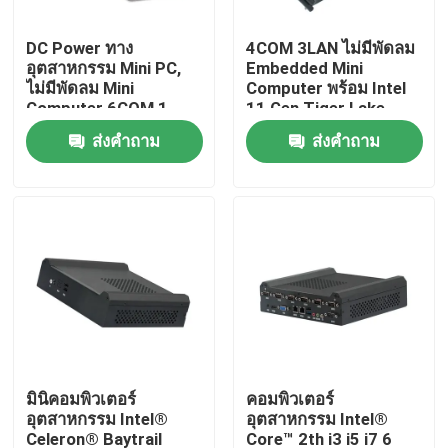
DC Power ทาง
4COM 3LAN ไม่มีพัดลม
ทัวร์โรงงาน
อุตสาหกรรม Mini PC,
Embedded Mini
ไม่มีพัดลม Mini
Computer พร้อม Intel
Computer 6COM 1
11 Gen Tiger Lake
ควบคุมคุณภาพ
LAN ควอดคอร์ J4205
6305 CPU
ส่งคำถาม
ส่งคำถาม
ติดต่อเรา
ขออ้าง
มินิพีซีอุตสาหกรรม
PC แผงอุตสาหกรรม
มินิคอมพิวเตอร์
คอมพิวเตอร์
อุตสาหกรรม Intel®
อุตสาหกรรม Intel®
แท็บเล็ตพีซีที่ทนทาน
Celeron® Baytrail
Core™ 2th i3 i5 i7 6