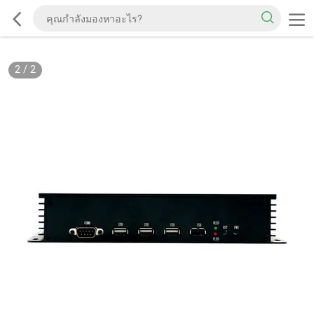
2
/
2