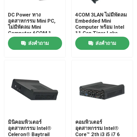
DC Power ทาง
4COM 3LAN ไม่มีพัดลม
ทัวร์โรงงาน
อุตสาหกรรม Mini PC,
Embedded Mini
ไม่มีพัดลม Mini
Computer พร้อม Intel
Computer 6COM 1
11 Gen Tiger Lake
ควบคุมคุณภาพ
LAN ควอดคอร์ J4205
6305 CPU
ส่งคำถาม
ส่งคำถาม
ติดต่อเรา
ขออ้าง
มินิพีซีอุตสาหกรรม
PC แผงอุตสาหกรรม
มินิคอมพิวเตอร์
คอมพิวเตอร์
อุตสาหกรรม Intel®
อุตสาหกรรม Intel®
แท็บเล็ตพีซีที่ทนทาน
Celeron® Baytrail
Core™ 2th i3 i5 i7 6