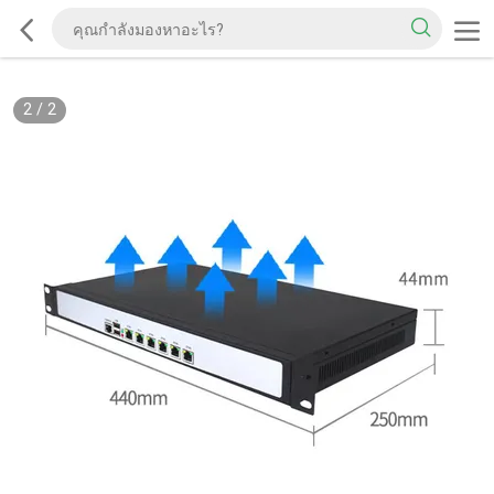
2
/
2