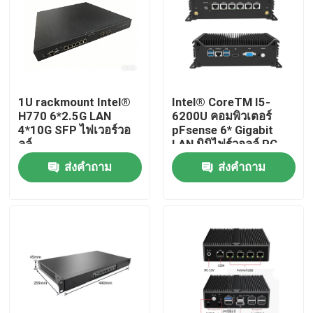
1U rackmount Intel®
Intel® CoreTM I5-
H770 6*2.5G LAN
6200U คอมพิวเตอร์
4*10G SFP ไฟเวอร์วอ
pFsense 6* Gigabit
ลล์
LAN มินิไฟร์วอลล์ PC
ส่งคำถาม
ส่งคำถาม
บ้าน
ผลิตภัณฑ์
เกี่ยวกับเรา