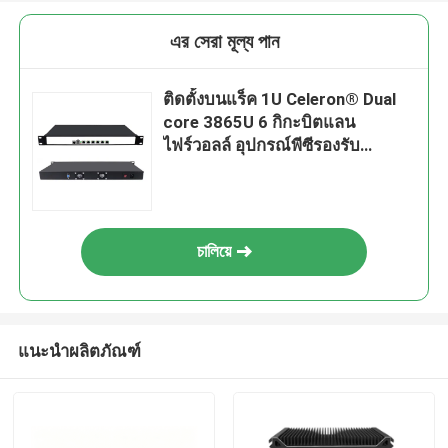
এর সেরা মূল্য পান
ติดตั้งบนแร็ค 1U Celeron® Dual
core 3865U 6 กิกะบิตแลน
ไฟร์วอลล์ อุปกรณ์พีซีรองรับ
pFsense
চালিয়ে
แนะนำผลิตภัณฑ์