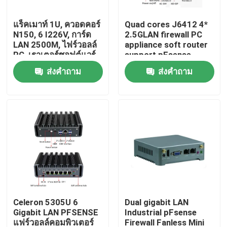
แร็คเมาท์ 1U, ควอดคอร์
Quad cores J6412 4*
ทัวร์โรงงาน
N150, 6 I226V, การ์ด
2.5GLAN firewall PC
LAN 2500M, ไฟร์วอลล์
appliance soft router
PC, เราเตอร์ซอฟต์แวร์,
support pFsense
ควบคุมคุณภาพ
รองรับ pFsense
ส่งคำถาม
ส่งคำถาม
ติดต่อเรา
ขออ้าง
มินิพีซีอุตสาหกรรม
PC แผงอุตสาหกรรม
Celeron 5305U 6
Dual gigabit LAN
Gigabit LAN PFSENSE
Industrial pFsense
แท็บเล็ตพีซีที่ทนทาน
แฟร์วอลล์คอมพิวเตอร์
Firewall Fanless Mini