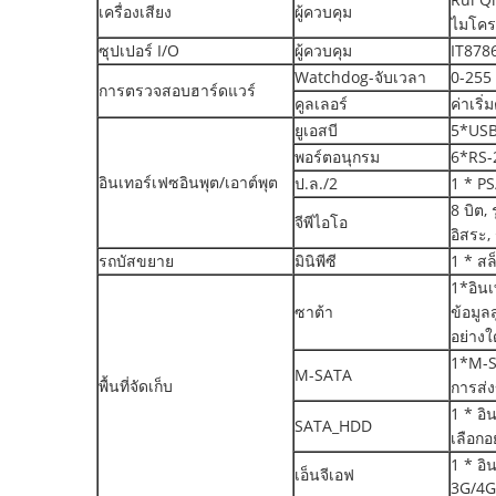
เครื่องเสียง
ผู้ควบคุม
ไมโคร
ซุปเปอร์ I/O
ผู้ควบคุม
IT878
Watchdog-จับเวลา
0-255 
การตรวจสอบฮาร์ดแวร์
คูลเลอร์
ค่าเริ่
ยูเอสบี
5*USB
พอร์ตอนุกรม
6*RS-
อินเทอร์เฟซอินพุต/เอาต์พุต
ป.ล./2
1 * PS
8 บิต, 
จีพีไอโอ
อิสระ
รถบัสขยาย
มินิพีซี
1 * สล
1*อิน
ซาต้า
ข้อมูล
อย่างใ
1*M-S
M-SATA
พื้นที่จัดเก็บ
การส่ง
1 * อ
SATA_HDD
เลือกอ
1 * อิ
เอ็นจีเอฟ
3G/4G