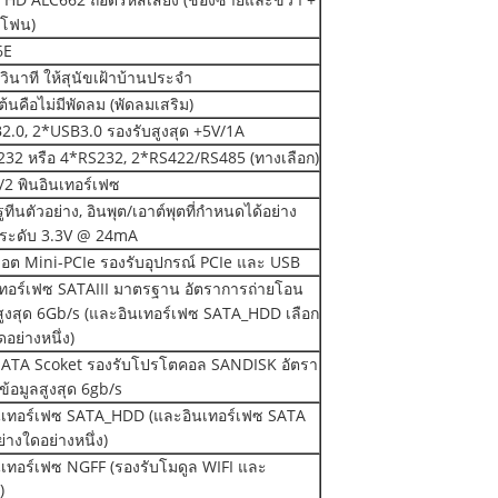
โฟน)
6E
วินาที ให้สุนัขเฝ้าบ้านประจำ
มต้นคือไม่มีพัดลม (พัดลมเสริม)
2.0, 2*USB3.0 รองรับสูงสุด +5V/1A
232 หรือ 4*RS232, 2*RS422/RS485 (ทางเลือก)
/2 พินอินเทอร์เฟซ
รูทีนตัวอย่าง, อินพุต/เอาต์พุตที่กำหนดได้อย่าง
, ระดับ 3.3V @ 24mA
็อต Mini-PCIe รองรับอุปกรณ์ PCIe และ USB
เทอร์เฟซ SATAIII มาตรฐาน อัตราการถ่ายโอน
สูงสุด 6Gb/s (และอินเทอร์เฟซ SATA_HDD เลือก
ดอย่างหนึ่ง)
ATA Scoket รองรับโปรโตคอล SANDISK อัตรา
ข้อมูลสูงสุด 6gb/s
ินเทอร์เฟซ SATA_HDD (และอินเทอร์เฟซ SATA
ย่างใดอย่างหนึ่ง)
นเทอร์เฟซ NGFF (รองรับโมดูล WIFI และ
)