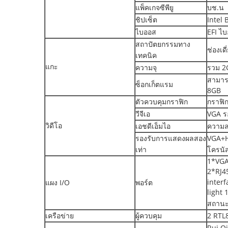
แพ็คเกจซีพียู
บช.น
ชิปเซ็ต
Intel 
ไบออส
EFI ไ
สถาปัตยกรรมทาง
ช่องเ
เทคนิค
แกะ
ความจุ
รวม 
สามารถ
ซ็อกเก็ตแรม
8GB
ตัวควบคุมกราฟิก
กราฟิก
วีจีเอ
VGA ร
วิดีโอ
เอชดีเอ็มไอ
ความล
รองรับการแสดงผลสอง
VGA+H
เท่า
โครนั
1*VGA
2*RJ4
interf
แผง I/O
พอร์ต
light 
สถานะเ
เครือข่าย
ผู้ควบคุม
2 RTL8
Rui Q