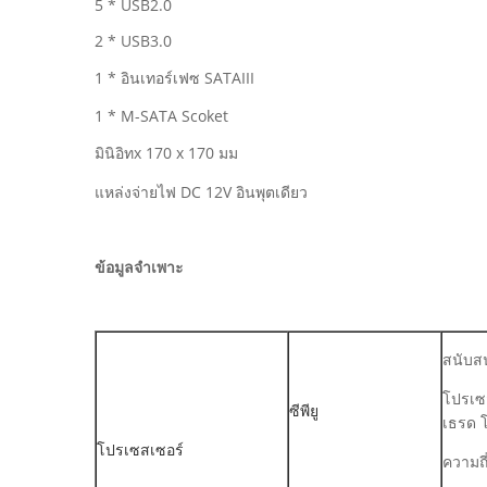
5 * USB2.0
2 * USB3.0
1 * อินเทอร์เฟซ SATAIII
1 * M-SATA Scoket
มินิอิทx 170 x 170 มม
แหล่งจ่ายไฟ DC 12V อินพุตเดียว
ข้อมูลจำเพาะ
สนับสน
โปรเซ
ซีพียู
เธรด 
โปรเซสเซอร์
ความถี