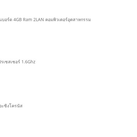
อนบอร์ด 4GB Ram 2LAN คอมพิวเตอร์อุตสาหกรรม
ปรเซสเซอร์ 1.6Ghz
อะซิงโครนัส