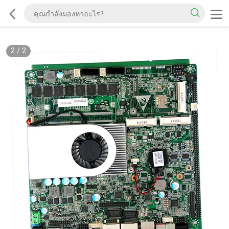
2
/
2