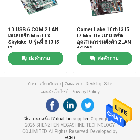
ไฟร์วอลล์พีซี
10 USB 6 COM 2 LAN
Comet Lake 10th I3 I5
เมนบอร์ด Mini ITX
I7 Mini Itx เมนบอร์ด
OPS มินิพีซี
Skylake-U รุ่นที่ 6 I3 I5
อุตสาหกรรมฝังตัว 2LAN
I7
6COM
มินิพีซีแบบ dual lan
ส่งคำถาม
ส่งคำถาม
แท็บเล็ตพีซีอุตสาหกรรม
บ้าน
เกี่ยวกับเรา
ติดต่อเรา
Desktop Site
แผนผังเว็บไซต์
Privacy Policy
พีซีสำหรับการขุด Crypto
เมนบอร์ด Mini ITX
จีน เมนบอร์ด I7 dual lan supplier.
Copyright ©
2026 SHENZHEN VEGASHINE TECHNOLOGY
CO.,LIMITED. All Rights Reserved. Developed by
เมนบอร์ด 3.5 และ 4 นิ้ว
ECER