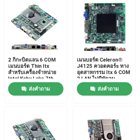
ทัวร์โรงงาน
ควบคุมคุณภาพ
ติดต่อเรา
2 กิกะบิตแลน 6 COM
เมนบอร์ด Celeron®
เมนบอร์ด Thin Itx
J4125 ควอดคอร์s ทาง
สำหรับเครื่องจำหน่าย
อุตสาหกรรม Itx 6 COM
ขออ้าง
Intel Kaby Lake 7th
2 LAN ไม่มีพัดลม
Gen I3 I5 I7
ส่งคำถาม
ส่งคำถาม
มินิพีซีอุตสาหกรรม
PC แผงอุตสาหกรรม
แท็บเล็ตพีซีที่ทนทาน