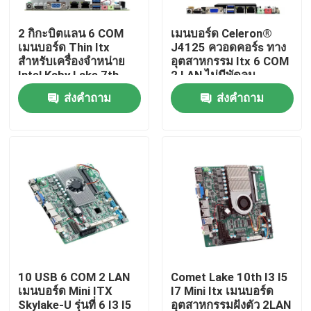
2 กิกะบิตแลน 6 COM
เมนบอร์ด Celeron®
ทัวร์โรงงาน
เมนบอร์ด Thin Itx
J4125 ควอดคอร์s ทาง
สำหรับเครื่องจำหน่าย
อุตสาหกรรม Itx 6 COM
Intel Kaby Lake 7th
2 LAN ไม่มีพัดลม
ควบคุมคุณภาพ
Gen I3 I5 I7
ส่งคำถาม
ส่งคำถาม
ติดต่อเรา
ขออ้าง
มินิพีซีอุตสาหกรรม
PC แผงอุตสาหกรรม
10 USB 6 COM 2 LAN
Comet Lake 10th I3 I5
เมนบอร์ด Mini ITX
I7 Mini Itx เมนบอร์ด
แท็บเล็ตพีซีที่ทนทาน
Skylake-U รุ่นที่ 6 I3 I5
อุตสาหกรรมฝังตัว 2LAN