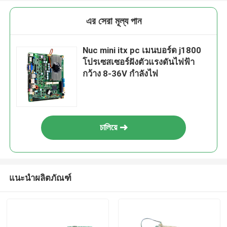
এর সেরা মূল্য পান
Nuc mini itx pc เมนบอร์ด j1800
โปรเซสเซอร์ฝังตัวแรงดันไฟฟ้า
กว้าง 8-36V กำลังไฟ
চালিয়ে
แนะนำผลิตภัณฑ์